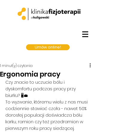
Umów online!
1 minut(y) czytania
Ergonomia pracy
Czy znacie to uczucie bólu i 
dyskomfortu podczas pracy przy 
biurku? 🖥️💼 
To wyzwanie, któremu wielu z nas musi 
codziennie stawiać czoła - nawet 50% 
dorosłej populacji doświadcza bólu 
karku, ramion czy też przedramion w 
pierwszym roku pracy siedzącej. 