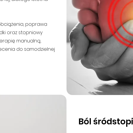
obciążenia, poprawa
ydki oraz stopniowy
erapię manualną,
lecenia do samodzielnej
Ból śródstop