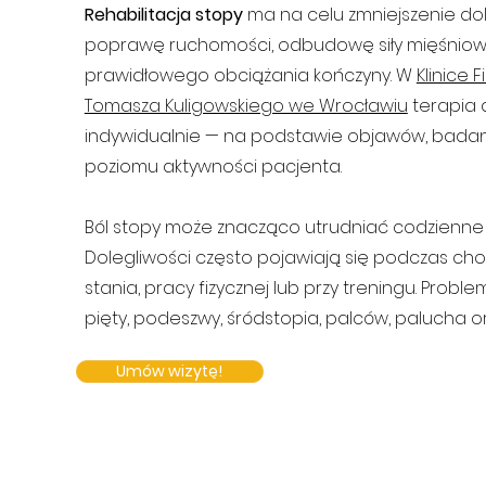
​Rehabilitacja stopy
ma na celu zmniejszenie dol
poprawę ruchomości, odbudowę siły mięśniowe
prawidłowego obciążania kończyny. W
Klinice F
Tomasza Kuligowskiego we Wrocławiu
terapia 
indywidualnie — na podstawie objawów, badan
poziomu aktywności pacjenta.
​Ból stopy może znacząco utrudniać codzienne
Dolegliwości często pojawiają się podczas cho
stania, pracy fizycznej lub przy treningu. Prob
pięty, podeszwy, śródstopia, palców, palucha or
Umów wizytę!