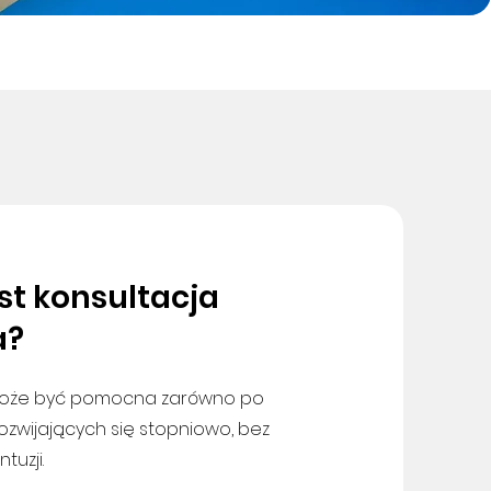
st konsultacja
a?
 może być pomocna zarówno po
 rozwijających się stopniowo, bez
uzji.