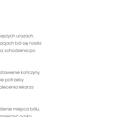
ejszych urazach,
acjach ból się nasila
ia, schodzenia po
stawienie kończyny,
ie potrzeby
alecenia lekarza
ślenie miejsca bólu,
mniejszyć ryzyko