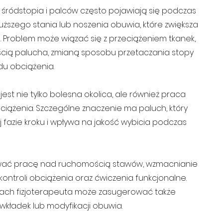
 śródstopia i palców często pojawiają się podczas
uższego stania lub noszenia obuwia, które zwiększa
. Problem może wiązać się z przeciążeniem tkanek,
ią palucha, zmianą sposobu przetaczania stopy
du obciążenia.
jest nie tylko bolesna okolica, ale również praca
ciążenia. Szczególne znaczenie ma paluch, który
 fazie kroku i wpływa na jakość wybicia podczas
ać pracę nad ruchomością stawów, wzmacnianie
ontroli obciążenia oraz ćwiczenia funkcjonalne.
ach fizjoterapeuta może zasugerować także
wkładek lub modyfikacji obuwia.