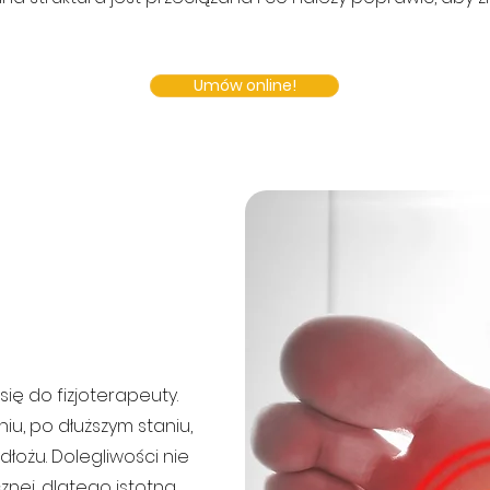
Umów online!
się do fizjoterapeuty.
u, po dłuższym staniu,
ożu. Dolegliwości nie
znej, dlatego istotna