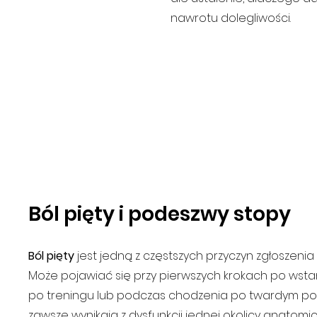
nawrotu dolegliwości.
Ból pięty i podeszwy stopy
Ból pięty
jest jedną z częstszych przyczyn zgłoszenia 
Może pojawiać się przy pierwszych krokach po wstani
po treningu lub podczas chodzenia po twardym podł
zawsze wynikają z dysfunkcji jednej okolicy anatomic