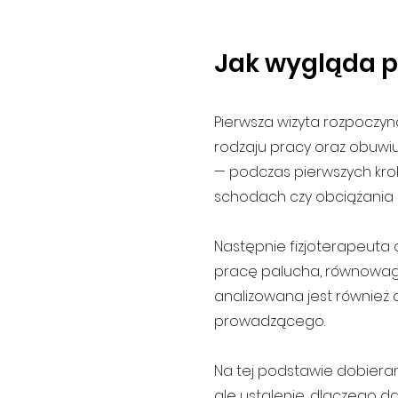
Jak wygląda pi
Pierwsza wizyta rozpoczyn
rodzaju pracy oraz obuwiu 
— podczas pierwszych kro
schodach czy obciążania k
Następnie fizjoterapeuta 
pracę palucha, równowagę
analizowana jest również
prowadzącego.
Na tej podstawie dobierany
ale ustalenie, dlaczego da