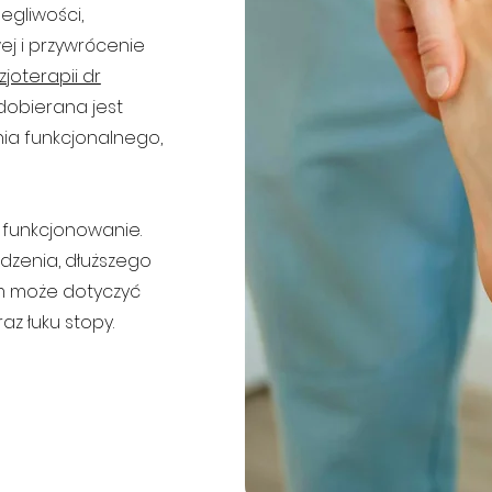
egliwości,
j i przywrócenie
izjoterapii dr
dobierana jest
ia funkcjonalnego,
 funkcjonowanie.
dzenia, dłuższego
lem może dotyczyć
az łuku stopy.