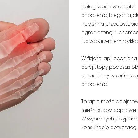
Dolegliwości w obrębie
chodzenia, biegania, dł
nacisk na przodostopie
ograniczoną ruchomośc
lub zaburzeniem rozkła
W fizjoterapii oceniana 
całej stopy podczas ob
uczestniczy w końcowej
chodzenia.
Terapia może obejmow
mięśni stopy, poprawę k
W wybranych przypadk
konsultację dotyczącą 