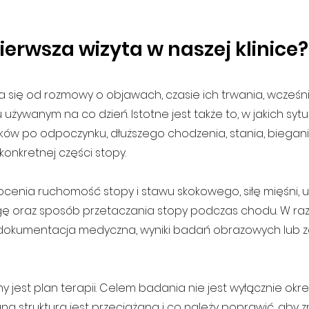
erwsza wizyta w naszej klinice?
a się od rozmowy o objawach, czasie ich trwania, wcześni
używanym na co dzień. Istotne jest także to, w jakich sytu
ków po odpoczynku, dłuższego chodzenia, stania, biegan
onkretnej części stopy.
ocenia ruchomość stopy i stawu skokowego, siłę mięśni, u
 oraz sposób przetaczania stopy podczas chodu. W raz
 dokumentacja medyczna, wyniki badań obrazowych lub z
 jest plan terapii. Celem badania nie jest wyłącznie okre
na struktura jest przeciążana i co należy poprawić, aby z