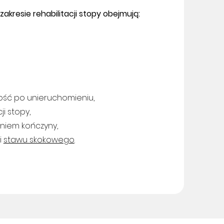
akresie rehabilitacji stopy obejmują:
ość po unieruchomieniu,
ji stopy,
niem kończyny,
i
stawu skokowego
.