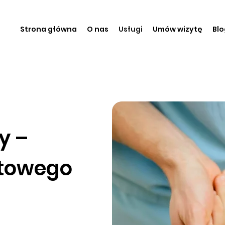
Strona główna
O nas
Usługi
Umów wizytę
Blo
y –
rtowego