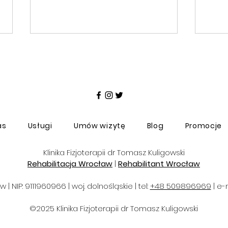
as
Usługi
Umów wizytę
Blog
Promocje
Zespół pasma biodrowo-
Wię
piszczelowego
prz
Klinika Fizjoterapii dr Tomasz Kuligowski
Rehabilitacja Wrocław
|
Rehabilitant Wrocław
| NIP: 9111960966 | woj. dolnośląskie | tel:
+48 509896969
| e-
©2025 Klinika Fizjoterapii dr Tomasz Kuligowski