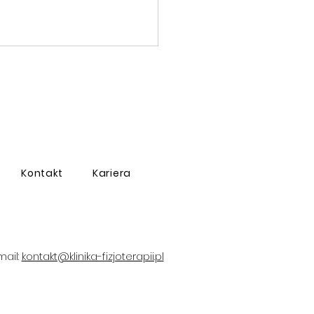
Kontakt
Kariera
zadło krzyżowe
ednie (ACL)
mail:
kontakt@klinika-fizjoterapii.pl