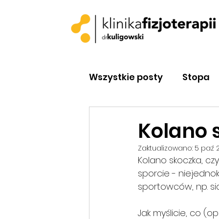
Wszystkie posty
Stopa
Klasyfikacje
Jałowe
Kolano 
Zaktualizowano:
5 paź 
Łokieć
Neurodynam
Kolano skoczka, cz
sporcie - niejednok
sportowców, np. siat
Jak myślicie, co (o