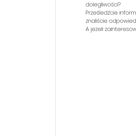
dolegliwości? 
Prześledźcie infor
znaliście odpowied
A jeżeli zaintereso