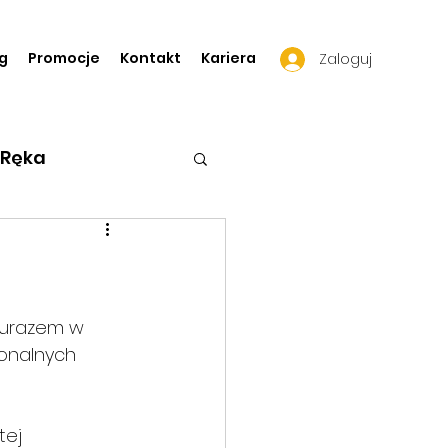
g
Promocje
Kontakt
Kariera
Zaloguj
Ręka
roginekologia
m urazem w 
jonalnych 
tej 