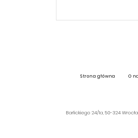
Strona główna
O n
Zespół pasma biodrowo-
piszczelowego (ITBS) –
patofizjologia i leczenie
Barlickiego 24/1a, 50-324 Wrocław 