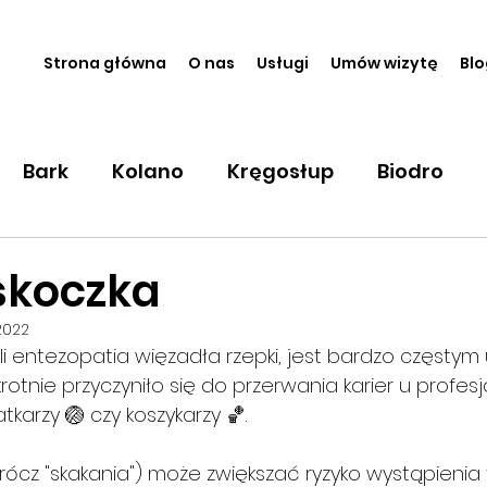
Strona główna
O nas
Usługi
Umów wizytę
Blo
Bark
Kolano
Kręgosłup
Biodro
 martwice
Klatka piersiowa
Różne
U
skoczka
2022
ika
yli entezopatia więzadła rzepki, jest bardzo częsty
rotnie przyczyniło się do przerwania karier u profes
karzy 🏐 czy koszykarzy 🏀. 
prócz "skakania") może zwiększać ryzyko wystąpienia 