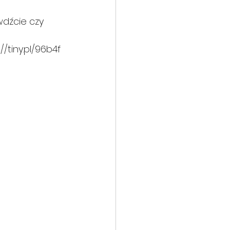
wdźcie czy 
/tiny.pl/96b4f 