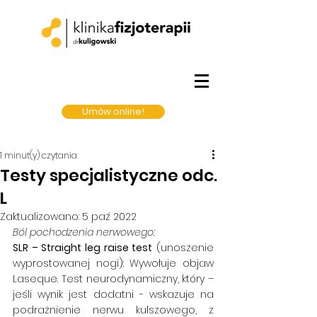
Umów online!
1 minut(y) czytania
Testy specjalistyczne odc.
L
Zaktualizowano:
5 paź 2022
Ból pochodzenia nerwowego:
SLR – Straight leg raise test
 (unoszenie 
wyprostowanej nogi): Wywołuje objaw 
Laseque. Test neurodynamiczny, który – 
jeśli wynik jest dodatni - wskazuje na 
podrażnienie nerwu kulszowego, z 