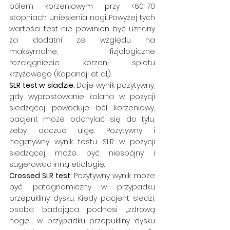
bólem korzeniowym przy <60-70 
stopniach uniesienia nogi. Powyżej tych 
wartości test nie powinien być uznany 
za dodatni ze względu na 
maksymalne, fizjologiczne 
rozciągnięcie korzeni splotu 
krzyżowego (Kapandji et al.).
SLR test w siadzie: 
Daje wynik pozytywny, 
gdy wyprostowanie kolana w pozycji 
siedzącej powoduje ból korzeniowy; 
pacjent może odchylać się do tyłu, 
żeby odczuć ulgę. Pozytywny i 
negatywny wynik testu SLR w pozycji 
siedzącej może być niespójny i 
sugerować inną etiologię. 
Crossed SLR test: 
Pozytywny wynik może 
być patognomiczny w przypadku 
przepukliny dysku. Kiedy pacjent siedzi, 
osoba badająca podnosi „zdrową 
nogę”, w przypadku przepukliny dysku 