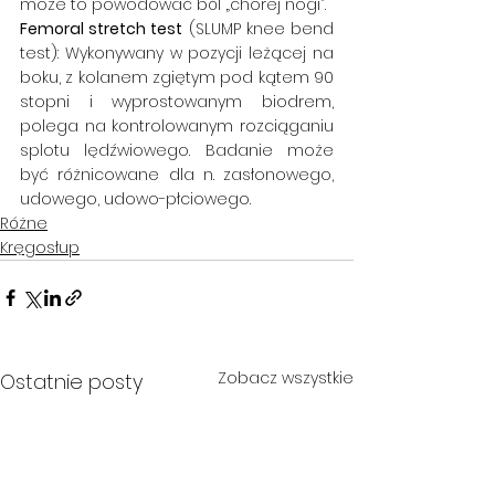
może to powodować ból „chorej nogi”. 
Femoral stretch test
 (SLUMP knee bend 
test): Wykonywany w pozycji leżącej na 
boku, z kolanem zgiętym pod kątem 90 
stopni i wyprostowanym biodrem, 
polega na kontrolowanym rozciąganiu 
splotu lędźwiowego. Badanie może 
być różnicowane dla n. zasłonowego, 
udowego, udowo-płciowego.
Różne
Kręgosłup
Zobacz wszystkie
Ostatnie posty