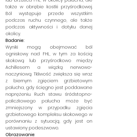
lub brzuśca FHL; w okolicy palucha, ale 
także w obrębie kostki przyśrodkowej. 
Ból występuje przede wszystkim 
podczas ruchu czynnego, ale także 
podczas aktywności i dotyku danej 
okolicy.
Badanie: 
Wyniki mogą obejmować ból 
ogniskowy nad FHL, w tym za kością 
skokową lub przyśrodkowo między 
Achillesem a wiązką nerwowo-
naczyniową. Tkliwość zwiększa się wraz 
z biernym zgięciem grzbietowym 
palucha, gdy ścięgno jest poddawane 
naprężeniu. Ruch stawu śródstopno-
paliczkowego palucha może być 
zmniejszony w przypadku zgięcia 
grzbietowego kompleksu skokowego w 
porównaniu z sytuacją, gdy jest on 
ustawiony podeszwowo.
Obrazowanie
: 