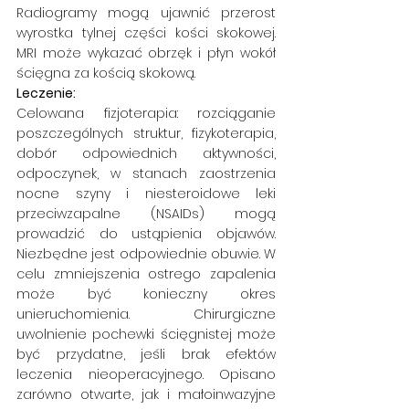
Radiogramy mogą ujawnić przerost 
wyrostka tylnej części kości skokowej. 
MRI może wykazać obrzęk i płyn wokół 
ścięgna za kością skokową.
Leczenie: 
Celowana fizjoterapia: rozciąganie 
poszczególnych struktur, fizykoterapia, 
dobór odpowiednich aktywności, 
odpoczynek, w stanach zaostrzenia 
nocne szyny i niesteroidowe leki 
przeciwzapalne (NSAIDs) mogą 
prowadzić do ustąpienia objawów. 
Niezbędne jest odpowiednie obuwie. W 
celu zmniejszenia ostrego zapalenia 
może być konieczny okres 
unieruchomienia. Chirurgiczne 
uwolnienie pochewki ścięgnistej może 
być przydatne, jeśli brak efektów 
leczenia nieoperacyjnego. Opisano 
zarówno otwarte, jak i małoinwazyjne 