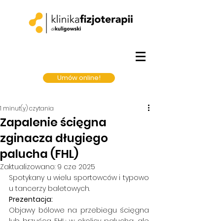
Umów online!
1 minut(y) czytania
Zapalenie ścięgna
zginacza długiego
palucha (FHL)
Zaktualizowano:
9 cze 2025
Spotykany u wielu sportowców i typowo 
u tancerzy baletowych.
Prezentacja: 
Objawy bólowe na przebiegu ścięgna 