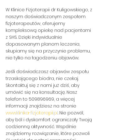
W Klinice Fizjoterapii dr Kuligowskiego, z 
naszym doświadczonym zespołem 
fizjoterapeutów, oferujemy 
kompleksową opiekę nad pacjentami 
z SHS. Dzięki indywidualnie 
dopasowanym planom leczenia, 
skupiamy się na przyczynie problemu, 
nie tylko na łagodzeniu objawów.
Jeśli doświadczasz objawów zespołu 
trzaskającego biodra, nie czekaj. 
Skontaktuj się z nami już dziś, aby 
umówić się na konsultację. Nasz 
telefon to 509896969, a więcej 
informacji znajdziesz na stronie 
www.klinika-fizjoterapii.pl
. Nie pozwól, 
aby ból i dyskomfort ograniczały Twoją 
codzienną aktywność. Wspólnie 
znajdziemy rozwiązanie, które pozwoli 