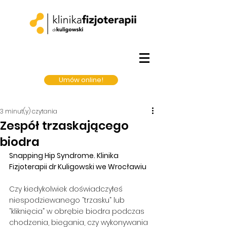
Umów online!
3 minut(y) czytania
Zespół trzaskającego
biodra
Snapping Hip Syndrome. Klinika 
Fizjoterapii dr Kuligowski we Wrocławiu
Czy kiedykolwiek doświadczyłeś 
niespodziewanego “trzasku” lub 
“kliknięcia” w obrębie biodra podczas 
chodzenia, biegania, czy wykonywania 