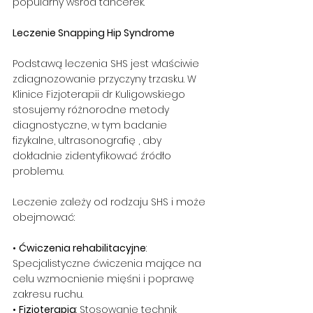
popularny wśród tancerek.
Leczenie Snapping Hip Syndrome
Podstawą leczenia SHS jest właściwie 
zdiagnozowanie przyczyny trzasku. W 
Klinice Fizjoterapii dr Kuligowskiego 
stosujemy różnorodne metody 
diagnostyczne, w tym badanie 
fizykalne, ultrasonografię , aby 
dokładnie zidentyfikować źródło 
problemu.
Leczenie zależy od rodzaju SHS i może 
obejmować:
• 
Ćwiczenia rehabilitacyjne
: 
Specjalistyczne ćwiczenia mające na 
celu wzmocnienie mięśni i poprawę 
zakresu ruchu.
• 
Fizjoterapia
: Stosowanie technik 