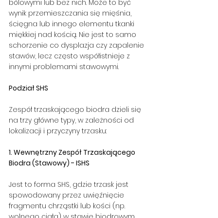
bólowymi lub bez nich. Może to być 
wynik przemieszczania się mięśnia, 
ścięgna lub innego elementu tkanki 
miękkiej nad kością. Nie jest to samo 
schorzenie co dysplazja czy zapalenie 
stawów, lecz często współistnieje z 
innymi problemami stawowymi.
Podział SHS
Zespół trzaskającego biodra dzieli się 
na trzy główne typy, w zależności od 
lokalizacji i przyczyny trzasku:
1. Wewnętrzny Zespół Trzaskającego 
Biodra (Stawowy) - ISHS
Jest to forma SHS, gdzie trzask jest 
spowodowany przez uwięźnięcie 
fragmentu chrząstki lub kości (np. 
wolnego ciała) w stawie biodrowym. 