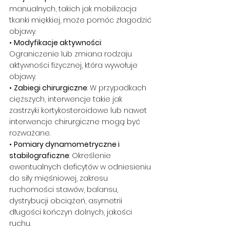
manualnych, takich jak mobilizacja 
tkanki miękkiej, może pomóc złagodzić 
objawy.
• 
Modyfikacje aktywności
: 
Ograniczenie lub zmiana rodzaju 
aktywności fizycznej, która wywołuje 
objawy.
• 
Zabiegi chirurgiczne
: W przypadkach 
cięższych, interwencje takie jak 
zastrzyki kortykosteroidowe lub nawet 
interwencje chirurgiczne mogą być 
rozważane.
• 
Pomiary dynamometryczne i 
stabilograficzne
: Określenie 
ewentualnych deficytów w odniesieniu 
do siły mięśniowej, zakresu 
ruchomości stawów, balansu, 
dystrybucji obciążeń, asymetrii 
długości kończyn dolnych, jakości 
ruchu.