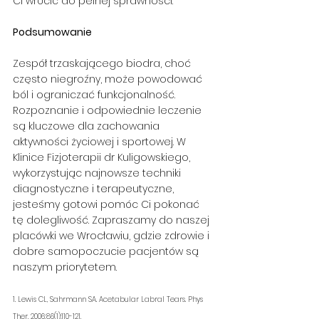
Ci wrócić do pełnej sprawności.
Podsumowanie
Zespół trzaskającego biodra, choć 
często niegroźny, może powodować 
ból i ograniczać funkcjonalność. 
Rozpoznanie i odpowiednie leczenie 
są kluczowe dla zachowania 
aktywności życiowej i sportowej. W 
Klinice Fizjoterapii dr Kuligowskiego, 
wykorzystując najnowsze techniki 
diagnostyczne i terapeutyczne, 
jesteśmy gotowi pomóc Ci pokonać 
tę dolegliwość. Zapraszamy do naszej 
placówki we Wrocławiu, gdzie zdrowie i 
dobre samopoczucie pacjentów są 
naszym priorytetem.
1. Lewis CL, Sahrmann SA. Acetabular Labral Tears. Phys 
Ther. 2006;86(1):110-121.